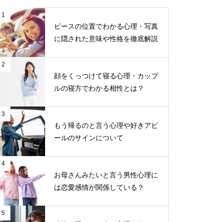
1
ピースの位置でわかる心理・写真
に隠された意味や性格を徹底解説
2
顔をくっつけて寝る心理・カップ
ルの寝方でわかる相性とは？
3
もう帰るのと言う心理や好きアピ
ールのサインについて
4
お母さんみたいと言う男性心理に
は恋愛感情が関係している？
5