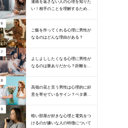
連絡を返さない人の心理を知りた
い！相手のことを理解するための
ポイント
6
ご飯を作ってくれる心理に男性が
なるのはどんな理由がある？
7
よしよししたくなる心理に男性が
なるのは脈ありだから？距離を近
づけるためのコツ
8
高嶺の花と言う男性は心理的に好
意を寄せているサイン？ベタ褒め
する男性の目的とは？
9
暗い部屋が好きな心理と電気をつ
けるのが嫌いな人の特徴について