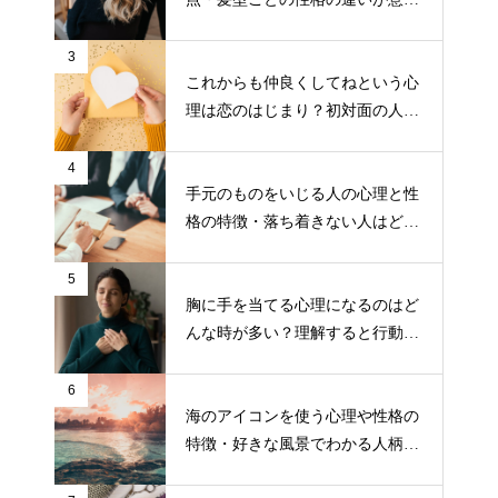
と面白い！
3
これからも仲良くしてねという心
理は恋のはじまり？初対面の人の
態度でわかる恋愛の予感
4
手元のものをいじる人の心理と性
格の特徴・落ち着きない人はどう
対処すればいい？
5
胸に手を当てる心理になるのはど
んな時が多い？理解すると行動し
やすくなる！
6
海のアイコンを使う心理や性格の
特徴・好きな風景でわかる人柄に
ついて