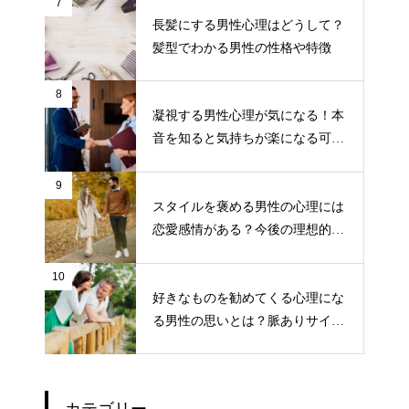
7
長髪にする男性心理はどうして？
髪型でわかる男性の性格や特徴
8
凝視する男性心理が気になる！本
音を知ると気持ちが楽になる可能
性も！
9
スタイルを褒める男性の心理には
恋愛感情がある？今後の理想的な
接し方
10
好きなものを勧めてくる心理にな
る男性の思いとは？脈ありサイン
の可能性も！