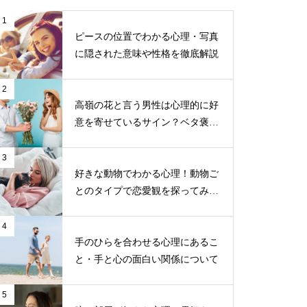
1
ピースの位置でわかる心理・写真
に隠された意味や性格を徹底解説
2
高嶺の花と言う男性は心理的に好
意を寄せているサイン？ベタ褒め
する男性の目的とは？
3
好きな動物でわかる心理！動物ご
とのタイプで恋愛観を探ってみよ
う
4
手のひらを合わせる心理にあるこ
と・手と心の面白い関係について
5