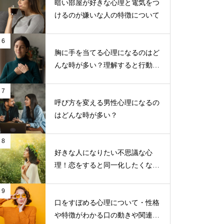
暗い部屋が好きな心理と電気をつ
けるのが嫌いな人の特徴について
6
胸に手を当てる心理になるのはど
んな時が多い？理解すると行動し
やすくなる！
7
呼び方を変える男性心理になるの
はどんな時が多い？
8
好きな人になりたい不思議な心
理！恋をすると同一化したくなる
のはこんなタイプだった？！
9
口をすぼめる心理について・性格
や特徴がわかる口の動きや関連す