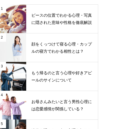
1
ピースの位置でわかる心理・写真
に隠された意味や性格を徹底解説
2
顔をくっつけて寝る心理・カップ
ルの寝方でわかる相性とは？
3
もう帰るのと言う心理や好きアピ
ールのサインについて
4
お母さんみたいと言う男性心理に
は恋愛感情が関係している？
5