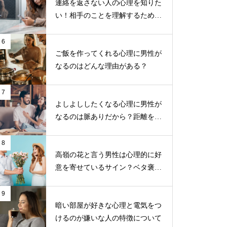
連絡を返さない人の心理を知りた
い！相手のことを理解するための
ポイント
6
ご飯を作ってくれる心理に男性が
なるのはどんな理由がある？
7
よしよししたくなる心理に男性が
なるのは脈ありだから？距離を近
づけるためのコツ
8
高嶺の花と言う男性は心理的に好
意を寄せているサイン？ベタ褒め
する男性の目的とは？
9
暗い部屋が好きな心理と電気をつ
けるのが嫌いな人の特徴について