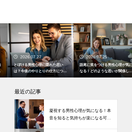
2026.07.27
2026.07.25
とぼける男性心理に隠れた思い
語尾に笑をつける男性心理が気に
は？今後のやりとりの仕方につい
なる！どのような思いが関係して
て
いるの？
最近の記事
凝視する男性心理が気になる！本
音を知ると気持ちが楽になる可能
性も！