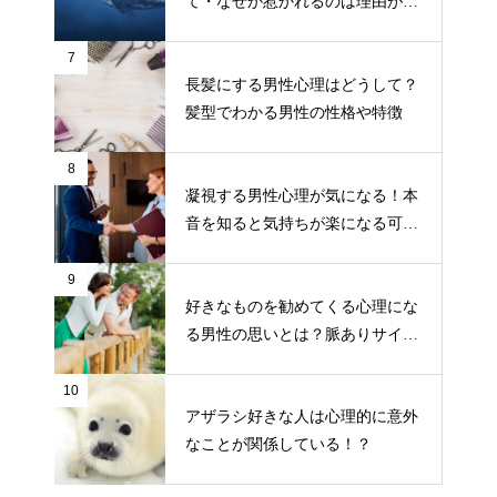
て・なぜか惹かれるのは理由があ
るから！
7
長髪にする男性心理はどうして？
髪型でわかる男性の性格や特徴
8
凝視する男性心理が気になる！本
音を知ると気持ちが楽になる可能
性も！
9
好きなものを勧めてくる心理にな
る男性の思いとは？脈ありサイン
の可能性も！
10
アザラシ好きな人は心理的に意外
なことが関係している！？