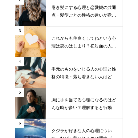
2
巻き髪にする心理と恋愛観の共通
点・髪型ごとの性格の違いが意外
と面白い！
3
これからも仲良くしてねという心
理は恋のはじまり？初対面の人の
態度でわかる恋愛の予感
4
手元のものをいじる人の心理と性
格の特徴・落ち着きない人はどう
対処すればいい？
5
胸に手を当てる心理になるのはど
んな時が多い？理解すると行動し
やすくなる！
6
クジラが好きな人の心理につい