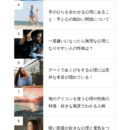
4
手のひらを合わせる心理にあるこ
と・手と心の面白い関係について
5
一度嫌いになったら無理な心理に
なりやすい人の性格は？
6
デートであくびをする心理には意
外な本音が隠れている！
7
海のアイコンを使う心理や性格の
特徴・好きな風景でわかる人柄に
ついて
8
暗い部屋が好きな心理と電気をつ