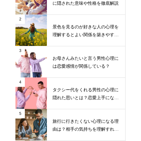
に隠された意味や性格を徹底解説
2
景色を見るのが好きな人の心理を
理解するとよい関係を築きやす
い！
3
お母さんみたいと言う男性心理に
は恋愛感情が関係している？
4
タクシー代をくれる男性の心理に
隠れた思いとは？恋愛上手になる
ためのポイント
5
旅行に行きたくない心理になる理
由は？相手の気持ちを理解すれば
気持ちが楽になる！