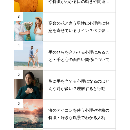
や特徴がわかる口の動きや関連す
る仕草
3
高嶺の花と言う男性は心理的に好
意を寄せているサイン？ベタ褒め
する男性の目的とは？
4
手のひらを合わせる心理にあるこ
と・手と心の面白い関係について
5
胸に手を当てる心理になるのはど
んな時が多い？理解すると行動し
やすくなる！
6
海のアイコンを使う心理や性格の
特徴・好きな風景でわかる人柄に
ついて