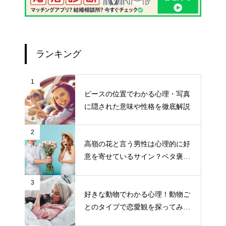
ランキング
1
ピースの位置でわかる心理・写真
に隠された意味や性格を徹底解説
2
高嶺の花と言う男性は心理的に好
意を寄せているサイン？ベタ褒め
する男性の目的とは？
3
好きな動物でわかる心理！動物ご
とのタイプで恋愛観を探ってみよ
う