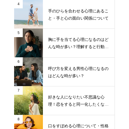
4
手のひらを合わせる心理にあるこ
と・手と心の面白い関係について
5
胸に手を当てる心理になるのはど
んな時が多い？理解すると行動し
やすくなる！
6
呼び方を変える男性心理になるの
はどんな時が多い？
7
好きな人になりたい不思議な心
理！恋をすると同一化したくなる
のはこんなタイプだった？！
8
口をすぼめる心理について・性格