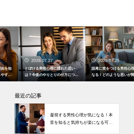
2026.07.27
2026.07.25
とぼける男性心理に隠れた思い
語尾に笑をつける男性心理が気に
は？今後のやりとりの仕方につい
なる！どのような思いが関係して
て
いるの？
最近の記事
凝視する男性心理が気になる！本
音を知ると気持ちが楽になる可能
性も！