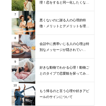
理！恋をすると同一化したくなる
のはこんなタイプだった？！
7
悪くないのに謝る人の心理的特
徴・メリットとデメリットを理解
しよう！
8
会話中に携帯いじる人の心理は特
別なメッセージが隠されてい
た！？
9
好きな動物でわかる心理！動物ご
とのタイプで恋愛観を探ってみよ
う
10
もう帰るのと言う心理や好きアピ
ールのサインについて