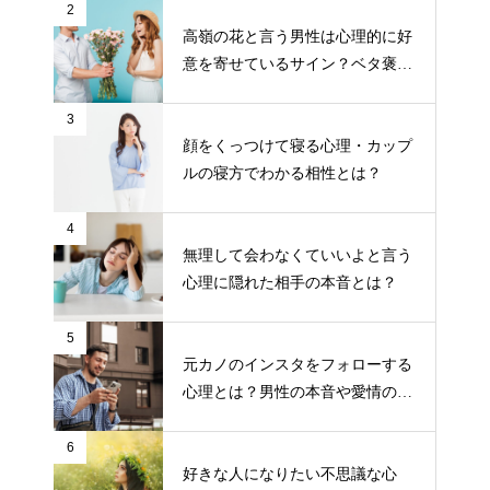
2
高嶺の花と言う男性は心理的に好
意を寄せているサイン？ベタ褒め
する男性の目的とは？
3
顔をくっつけて寝る心理・カップ
ルの寝方でわかる相性とは？
4
無理して会わなくていいよと言う
心理に隠れた相手の本音とは？
5
元カノのインスタをフォローする
心理とは？男性の本音や愛情の有
無について
6
好きな人になりたい不思議な心