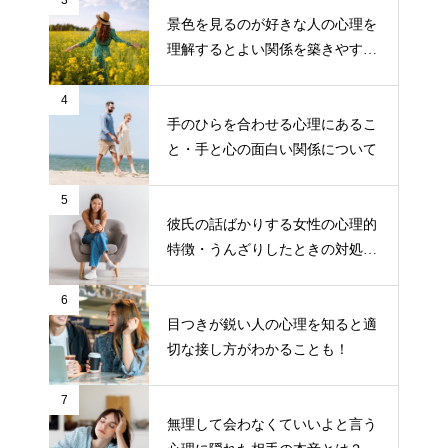
3
景色を見るのが好きな人の心理を
理解するとよい関係を築きやす
い！
4
手のひらを合わせる心理にあるこ
と・手と心の面白い関係について
5
彼氏の話ばかりする女性の心理的
特徴・うんざりしたときの対処や
付き合い方のコツ
6
目つきが鋭い人の心理を知ると適
切な接し方がわかることも！
7
無理して会わなくていいよと言う