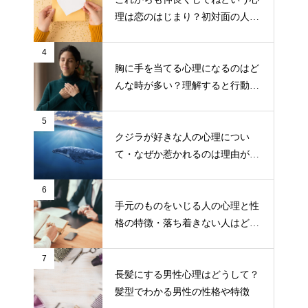
理は恋のはじまり？初対面の人の
態度でわかる恋愛の予感
4
胸に手を当てる心理になるのはど
んな時が多い？理解すると行動し
やすくなる！
5
クジラが好きな人の心理につい
て・なぜか惹かれるのは理由があ
るから！
6
手元のものをいじる人の心理と性
格の特徴・落ち着きない人はどう
対処すればいい？
7
長髪にする男性心理はどうして？
髪型でわかる男性の性格や特徴