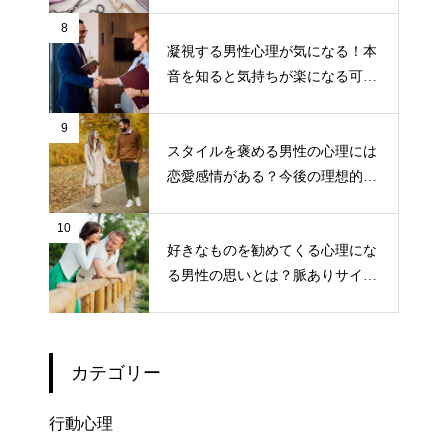
8
凝視する男性心理が気になる！本
音を知ると気持ちが楽になる可能
性も！
9
スタイルを褒める男性の心理には
恋愛感情がある？今後の理想的な
接し方
10
好きなものを勧めてくる心理にな
る男性の思いとは？脈ありサイン
の可能性も！
カテゴリー
行動心理