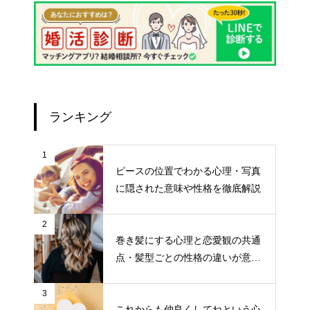
ランキング
1
ピースの位置でわかる心理・写真
に隠された意味や性格を徹底解説
2
巻き髪にする心理と恋愛観の共通
点・髪型ごとの性格の違いが意外
と面白い！
3
これからも仲良くしてねという心