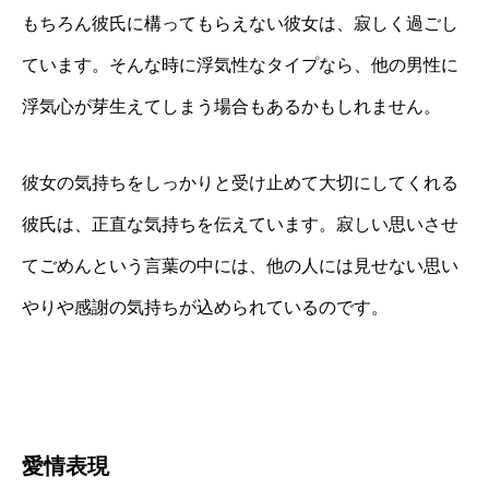
もちろん彼氏に構ってもらえない彼女は、寂しく過ごし
ています。そんな時に浮気性なタイプなら、他の男性に
浮気心が芽生えてしまう場合もあるかもしれません。
彼女の気持ちをしっかりと受け止めて大切にしてくれる
彼氏は、正直な気持ちを伝えています。寂しい思いさせ
てごめんという言葉の中には、他の人には見せない思い
やりや感謝の気持ちが込められているのです。
愛情表現