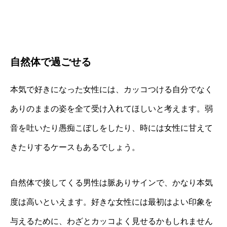
自然体で過ごせる
本気で好きになった女性には、カッコつける自分でなく
ありのままの姿を全て受け入れてほしいと考えます。弱
音を吐いたり愚痴こぼしをしたり、時には女性に甘えて
きたりするケースもあるでしょう。
自然体で接してくる男性は脈ありサインで、かなり本気
度は高いといえます。好きな女性には最初はよい印象を
与えるために、わざとカッコよく見せるかもしれません