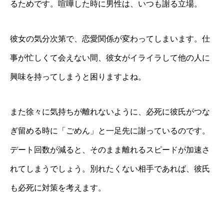
るためです。喧嘩した時に男性は、いつも謝る立場。
彼女の気分次第で、恋愛関係が変わってしまいます。仕
事が忙しくて会えない間、彼女がイライラして他の人に
興味を持ってしまうと困りますよね。
また徐々に気持ちが離れないように、必死に彼氏がつな
ぎ留める時に「ごめん」と一足先に謝っているのです。
デート回数が減ると、そのまま離れるスピードが加速さ
れてしまうでしょう。別れたくない相手であれば、彼氏
も必死に対策を考えます。