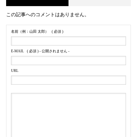
この記事へのコメントはありません。
名前（例：山田 太郎）
( 必須 )
E-MAIL
( 必須 ) - 公開されません -
URL