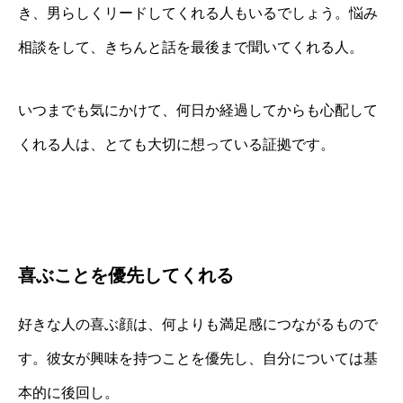
き、男らしくリードしてくれる人もいるでしょう。悩み
相談をして、きちんと話を最後まで聞いてくれる人。
いつまでも気にかけて、何日か経過してからも心配して
くれる人は、とても大切に想っている証拠です。
喜ぶことを優先してくれる
好きな人の喜ぶ顔は、何よりも満足感につながるもので
す。彼女が興味を持つことを優先し、自分については基
本的に後回し。