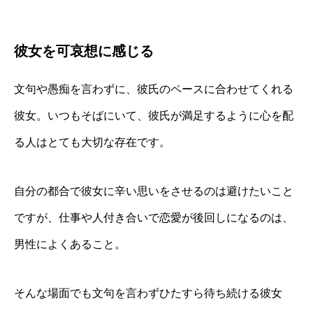
彼女を可哀想に感じる
文句や愚痴を言わずに、彼氏のペースに合わせてくれる
彼女。いつもそばにいて、彼氏が満足するように心を配
る人はとても大切な存在です。
自分の都合で彼女に辛い思いをさせるのは避けたいこと
ですが、仕事や人付き合いで恋愛が後回しになるのは、
男性によくあること。
そんな場面でも文句を言わずひたすら待ち続ける彼女