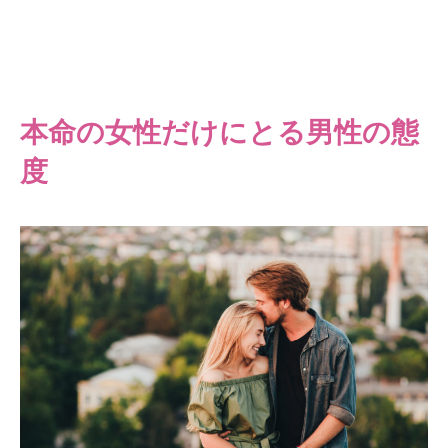
本命の女性だけにとる男性の態
度