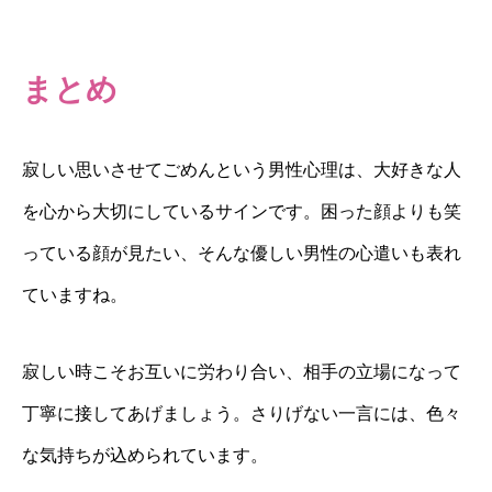
まとめ
寂しい思いさせてごめんという男性心理は、大好きな人
を心から大切にしているサインです。困った顔よりも笑
っている顔が見たい、そんな優しい男性の心遣いも表れ
ていますね。
寂しい時こそお互いに労わり合い、相手の立場になって
丁寧に接してあげましょう。さりげない一言には、色々
な気持ちが込められています。