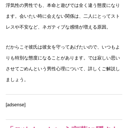
浮気性の男性でも、本命と遊びでは全く違う態度になり
ます。会いたい時に会えない関係は、二人にとってスト
レスや不安など、ネガティブな感情が増える原因。
だからこそ彼氏は彼女を守ってあげたいので、いつもよ
りも特別な態度になることがあります。では寂しい思い
させてごめんという男性心理について、詳しくご解説し
ましょう。
[adsense]