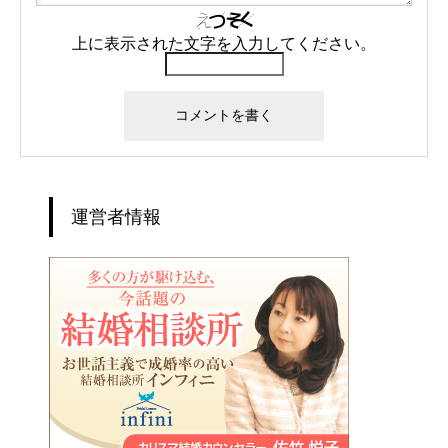
上に表示された文字を入力してください。
運営者情報