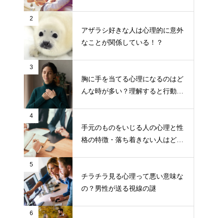
2
アザラシ好きな人は心理的に意外
なことが関係している！？
3
胸に手を当てる心理になるのはど
んな時が多い？理解すると行動し
やすくなる！
4
手元のものをいじる人の心理と性
格の特徴・落ち着きない人はどう
対処すればいい？
5
チラチラ見る心理って悪い意味な
の？男性が送る視線の謎
6