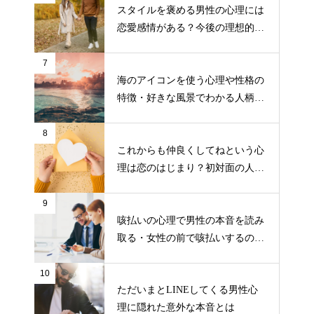
スタイルを褒める男性の心理には
恋愛感情がある？今後の理想的な
接し方
7
海のアイコンを使う心理や性格の
特徴・好きな風景でわかる人柄に
ついて
8
これからも仲良くしてねという心
理は恋のはじまり？初対面の人の
態度でわかる恋愛の予感
9
咳払いの心理で男性の本音を読み
取る・女性の前で咳払いするのは
こんな時
10
ただいまとLINEしてくる男性心
理に隠れた意外な本音とは