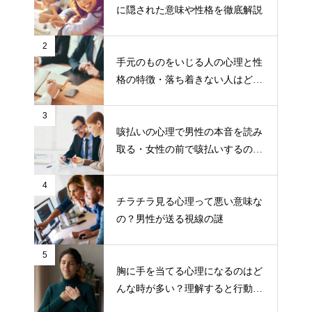
に隠された意味や性格を徹底解説
2
手元のものをいじる人の心理と性
格の特徴・落ち着きない人はどう
対処すればいい？
3
咳払いの心理で男性の本音を読み
取る・女性の前で咳払いするのは
こんな時
4
チラチラ見る心理って悪い意味な
の？男性が送る視線の謎
5
胸に手を当てる心理になるのはど
んな時が多い？理解すると行動し
やすくなる！