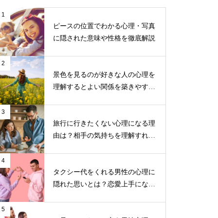
1
ピースの位置でわかる心理・写真
に隠された意味や性格を徹底解説
2
景色を見るのが好きな人の心理を
理解するとよい関係を築きやす
い！
3
旅行に行きたくない心理になる理
由は？相手の気持ちを理解すれば
気持ちが楽になる！
4
タクシー代をくれる男性の心理に
隠れた思いとは？恋愛上手になる
ためのポイント
5