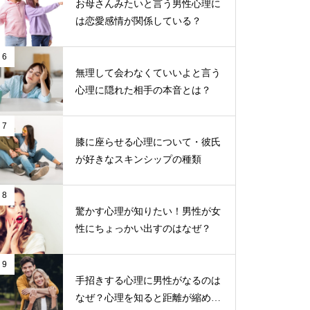
お母さんみたいと言う男性心理に
は恋愛感情が関係している？
6
無理して会わなくていいよと言う
心理に隠れた相手の本音とは？
7
膝に座らせる心理について・彼氏
が好きなスキンシップの種類
8
驚かす心理が知りたい！男性が女
性にちょっかい出すのはなぜ？
9
手招きする心理に男性がなるのは
なぜ？心理を知ると距離が縮めや