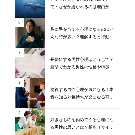
て・なぜか惹かれるのは理由があ
るから！
6
胸に手を当てる心理になるのはど
んな時が多い？理解すると行動し
やすくなる！
7
長髪にする男性心理はどうして？
髪型でわかる男性の性格や特徴
8
凝視する男性心理が気になる！本
音を知ると気持ちが楽になる可能
性も！
9
好きなものを勧めてくる心理にな
る男性の思いとは？脈ありサイン
の可能性も！