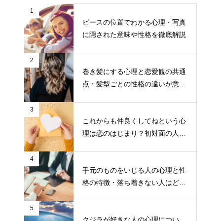
1
ピースの位置でわかる心理・写真
に隠された意味や性格を徹底解説
2
巻き髪にする心理と恋愛観の共通
点・髪型ごとの性格の違いが意外
と面白い！
3
これからも仲良くしてねという心
理は恋のはじまり？初対面の人の
態度でわかる恋愛の予感
4
手元のものをいじる人の心理と性
格の特徴・落ち着きない人はどう
対処すればいい？
5
クジラが好きな人の心理につい