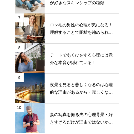
が好きなスキンシップの種類
7
ロン毛の男性の心理が気になる！
理解することで距離を縮められる
可能性も！
8
デートであくびをする心理には意
外な本音が隠れている！
9
夜景を見ると悲しくなるのは心理
的な理由があるから・寂しくなる
人は意外と多い？！
10
妻の写真を撮る夫の心理背景・好
きすぎるだけが理由ではないか
も！