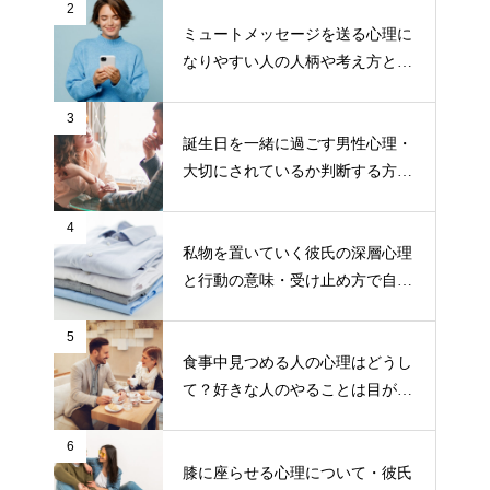
2
ミュートメッセージを送る心理に
なりやすい人の人柄や考え方と
は？
3
誕生日を一緒に過ごす男性心理・
大切にされているか判断する方
法！
4
私物を置いていく彼氏の深層心理
と行動の意味・受け止め方で自分
の気持ちがわかる！
5
食事中見つめる人の心理はどうし
て？好きな人のやることは目が離
せないから？
6
膝に座らせる心理について・彼氏