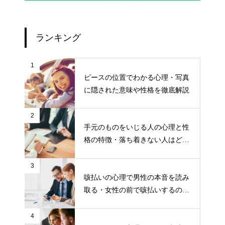
ランキング
1
ピースの位置でわかる心理・写真
に隠された意味や性格を徹底解説
2
手元のものをいじる人の心理と性
格の特徴・落ち着きない人はどう
対処すればいい？
3
咳払いの心理で男性の本音を読み
取る・女性の前で咳払いするのは
こんな時
4