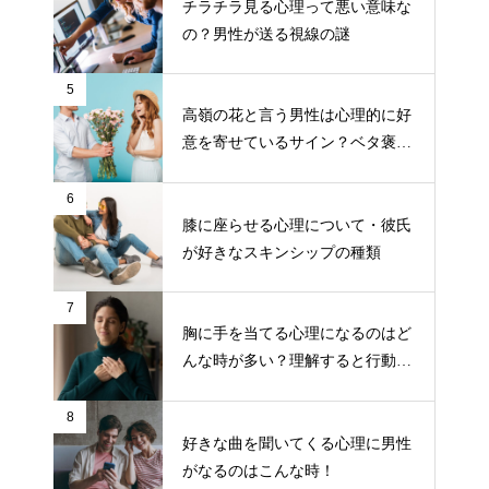
チラチラ見る心理って悪い意味な
の？男性が送る視線の謎
5
高嶺の花と言う男性は心理的に好
意を寄せているサイン？ベタ褒め
する男性の目的とは？
6
膝に座らせる心理について・彼氏
が好きなスキンシップの種類
7
胸に手を当てる心理になるのはど
んな時が多い？理解すると行動し
やすくなる！
8
好きな曲を聞いてくる心理に男性
がなるのはこんな時！