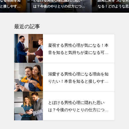
とぼける男性心理に隠れた思い
語尾に笑をつける男性心理が気に
は？今後のやりとりの仕方につい
なる！どのような思いが関係して
て
いるの？
最近の記事
凝視する男性心理が気になる！本
音を知ると気持ちが楽になる可能
性も！
溺愛する男性心理になる理由を知
りたい！本音を知ると接しやすく
なる場合も！
とぼける男性心理に隠れた思い
は？今後のやりとりの仕方につい
て