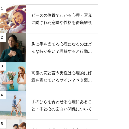
1
ピースの位置でわかる心理・写真
に隠された意味や性格を徹底解説
2
胸に手を当てる心理になるのはど
んな時が多い？理解すると行動し
やすくなる！
3
高嶺の花と言う男性は心理的に好
意を寄せているサイン？ベタ褒め
する男性の目的とは？
4
手のひらを合わせる心理にあるこ
と・手と心の面白い関係について
5