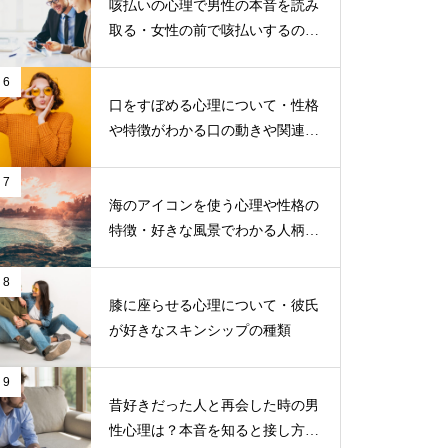
咳払いの心理で男性の本音を読み
取る・女性の前で咳払いするのは
こんな時
6
口をすぼめる心理について・性格
や特徴がわかる口の動きや関連す
る仕草
7
海のアイコンを使う心理や性格の
特徴・好きな風景でわかる人柄に
ついて
8
膝に座らせる心理について・彼氏
が好きなスキンシップの種類
9
昔好きだった人と再会した時の男
性心理は？本音を知ると接し方が