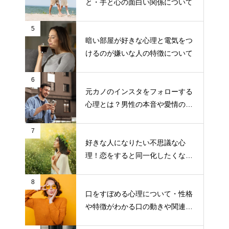
と・手と心の面白い関係について
5
暗い部屋が好きな心理と電気をつ
けるのが嫌いな人の特徴について
6
元カノのインスタをフォローする
心理とは？男性の本音や愛情の有
無について
7
好きな人になりたい不思議な心
理！恋をすると同一化したくなる
のはこんなタイプだった？！
8
口をすぼめる心理について・性格
や特徴がわかる口の動きや関連す
る仕草