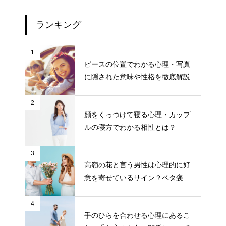
ランキング
1
ピースの位置でわかる心理・写真
に隠された意味や性格を徹底解説
2
顔をくっつけて寝る心理・カップ
ルの寝方でわかる相性とは？
3
高嶺の花と言う男性は心理的に好
意を寄せているサイン？ベタ褒め
する男性の目的とは？
4
手のひらを合わせる心理にあるこ