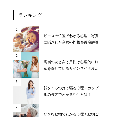
ランキング
1
ピースの位置でわかる心理・写真
に隠された意味や性格を徹底解説
2
高嶺の花と言う男性は心理的に好
意を寄せているサイン？ベタ褒め
する男性の目的とは？
3
顔をくっつけて寝る心理・カップ
ルの寝方でわかる相性とは？
4
好きな動物でわかる心理！動物ご